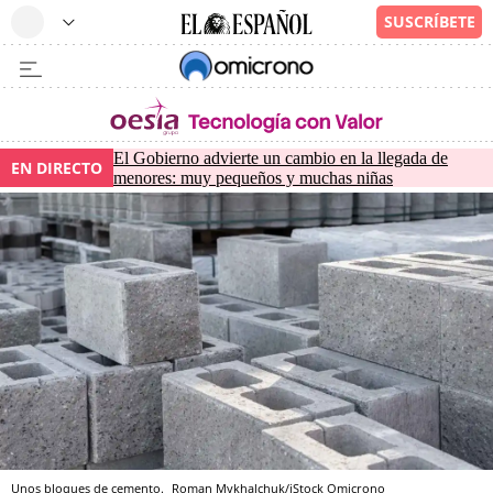
El Gobierno advierte un cambio en la llegada de
EN DIRECTO
menores: muy pequeños y muchas niñas
Unos bloques de cemento.
Roman Mykhalchuk/iStock
Omicrono