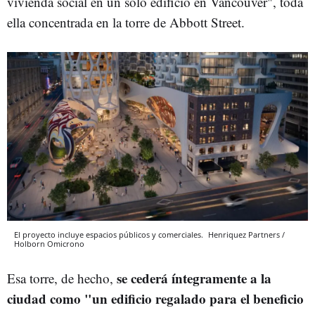
vivienda social en un solo edificio en Vancouver", toda
ella concentrada en la torre de Abbott Street.
El proyecto incluye espacios públicos y comerciales.
Henriquez Partners /
Holborn
Omicrono
se cederá íntegramente a la
Esa torre, de hecho,
ciudad como "un edificio regalado para el beneficio