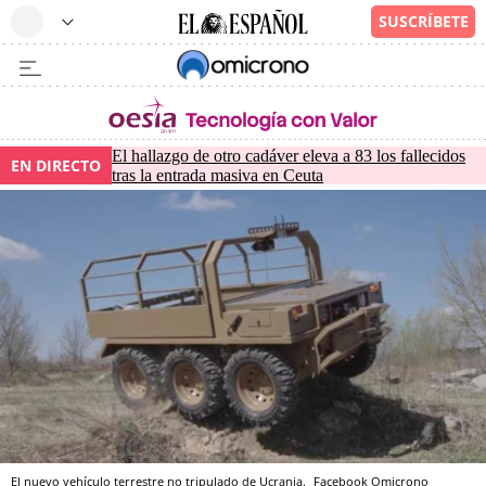
El hallazgo de otro cadáver eleva a 83 los fallecidos
EN DIRECTO
tras la entrada masiva en Ceuta
El nuevo vehículo terrestre no tripulado de Ucrania.
Facebook
Omicrono