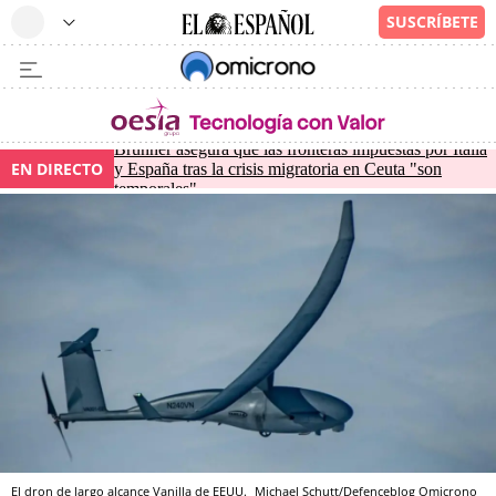
Brunner asegura que las fronteras impuestas por Italia
EN DIRECTO
y España tras la crisis migratoria en Ceuta "son
temporales"
El dron de largo alcance Vanilla de EEUU.
Michael Schutt/Defenceblog
Omicrono