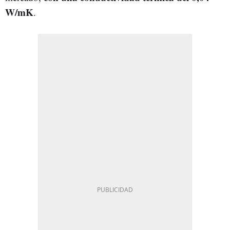
W/mK
.