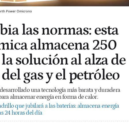
urth Power
Omicrono
a las normas: esta
rmica almacena 250
a solución al alza de
 del gas y el petróleo
desarrollado una tecnología más barata y duradera
o para almacenar energía en forma de calor.
adrillo que jubilará a las baterías: almacena energía
as 24 horas del día