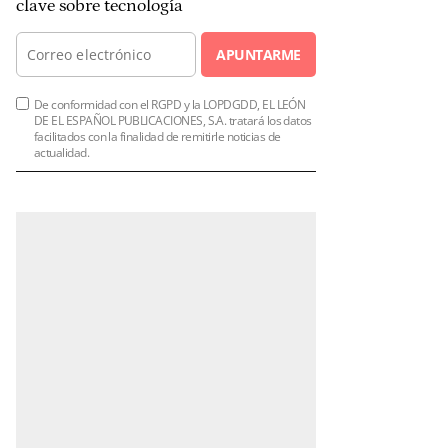
clave sobre tecnología
APUNTARME
De conformidad con el RGPD y la LOPDGDD, EL LEÓN
DE EL ESPAÑOL PUBLICACIONES, S.A. tratará los datos
facilitados con la finalidad de remitirle noticias de
actualidad.