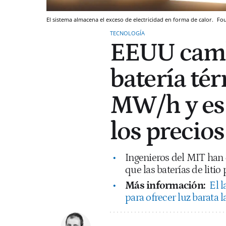
El sistema almacena el exceso de electricidad en forma de calor.
Fo
TECNOLOGÍA
EEUU cambi
batería té
MW/h y es l
los precios
Ingenieros del MIT han 
que las baterías de liti
Más información:
El l
para ofrecer luz barata l