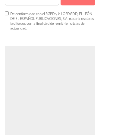
De conformidad con el RGPD y la LOPDGDD, EL LEÓN
DE EL ESPAÑOL PUBLICACIONES, S.A. tratará los datos
facilitados con la finalidad de remitirle noticias de
actualidad.