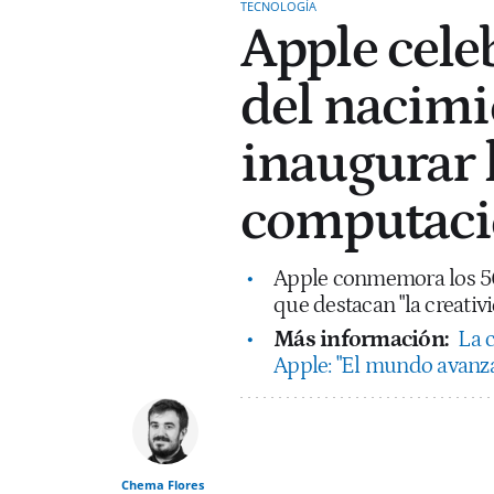
TECNOLOGÍA
Apple cele
del nacimi
inaugurar l
computaci
Apple conmemora los 50
que destacan "la creativ
Más información:
La 
Apple: "El mundo avanza
Chema Flores