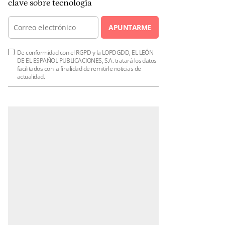
clave sobre tecnología
APUNTARME
De conformidad con el RGPD y la LOPDGDD, EL LEÓN
DE EL ESPAÑOL PUBLICACIONES, S.A. tratará los datos
facilitados con la finalidad de remitirle noticias de
actualidad.