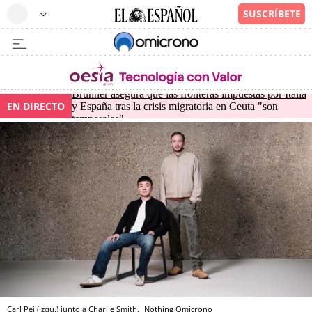
Brunner asegura que las fronteras impuestas por Italia
EN DIRECTO
y España tras la crisis migratoria en Ceuta "son
temporales"
Carl Pei (izqu.) junto a Charlie Smith.
Nothing
Omicrono