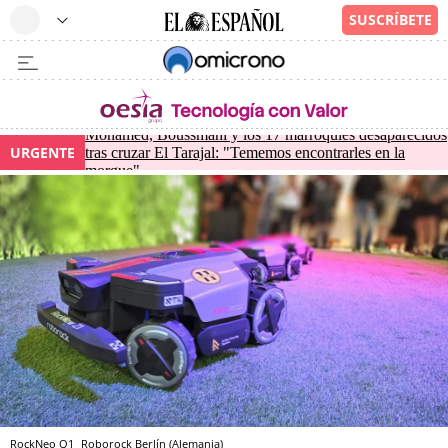
Mohamed, Boussmahi y los 17 marroquíes desaparecidos
URGENTE
tras cruzar El Tarajal: "Tememos encontrarles en la
morgue"
RockNeo Q1
Roborock
Berlín (Alemania)