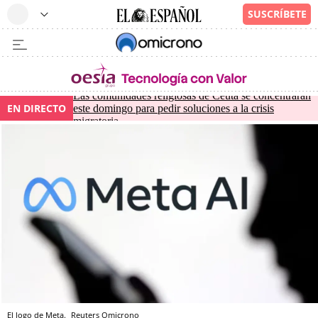
Las comunidades religiosas de Ceuta se concentrarán
EN DIRECTO
este domingo para pedir soluciones a la crisis
migratoria
El logo de Meta.
Reuters
Omicrono