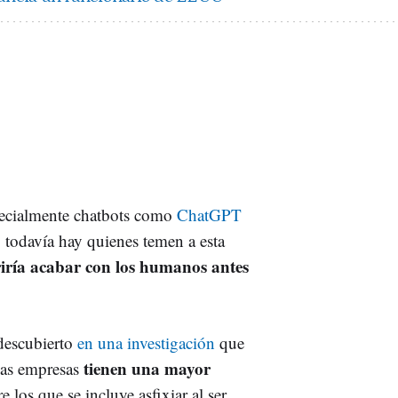
especialmente chatbots como
ChatGPT
 todavía hay quienes temen a esta
riría acabar con los humanos antes
descubierto
en una investigación
que
tienen una mayor
ias empresas
re los que se incluye asfixiar al ser