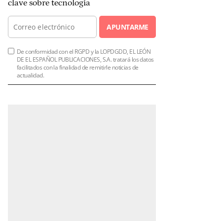
clave sobre tecnología
APUNTARME
De conformidad con el RGPD y la LOPDGDD, EL LEÓN
DE EL ESPAÑOL PUBLICACIONES, S.A. tratará los datos
facilitados con la finalidad de remitirle noticias de
actualidad.