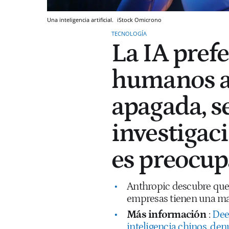
Una inteligencia artificial.
iStock
Omicrono
TECNOLOGÍA
La IA prefe
humanos a
apagada, s
investigac
es preocup
Anthropic descubre que
empresas tienen una mayo
Más información
:
Deep
inteligencia chinos, de