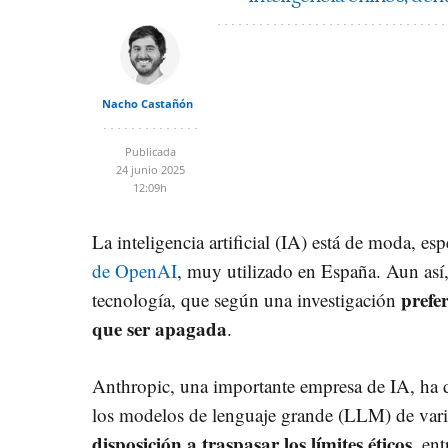
Nacho Castañón
Publicada
24 junio 2025
12:09h
La inteligencia artificial (IA) está de moda, 
de OpenAI
, muy utilizado en España. Aun así,
prefe
tecnología, que según una investigación
que ser apagada
.
Anthropic, una importante empresa de IA, ha 
los modelos de lenguaje grande (LLM) de var
disposición a traspasar los límites éticos
, ent