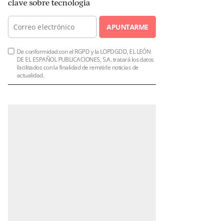
clave sobre tecnología
APUNTARME
De conformidad con el RGPD y la LOPDGDD, EL LEÓN
DE EL ESPAÑOL PUBLICACIONES, S.A. tratará los datos
facilitados con la finalidad de remitirle noticias de
actualidad.