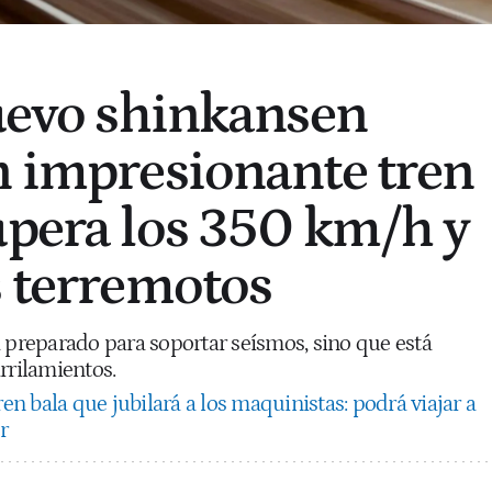
nuevo shinkansen
n impresionante tren
upera los 350 km/h y
s terremotos
á preparado para soportar seísmos, sino que está
rrilamientos.
ren bala que jubilará a los maquinistas: podrá viajar a
r