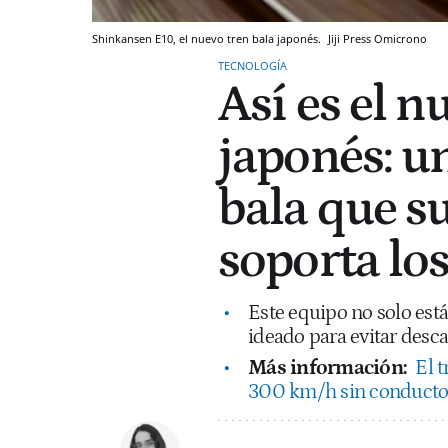
Shinkansen E10, el nuevo tren bala japonés.
Jiji Press
Omicrono
TECNOLOGÍA
Así es el 
japonés: u
bala que s
soporta lo
Este equipo no solo est
ideado para evitar desca
Más información:
El t
300 km/h sin conducto