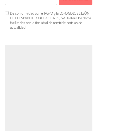
De conformidad con el RGPD y la LOPDGDD, EL LEÓN
DE EL ESPAÑOL PUBLICACIONES, S.A. tratará los datos
facilitados con la finalidad de remitirle noticias de
actualidad.