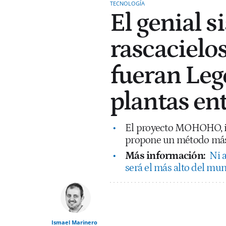
TECNOLOGÍA
El genial s
rascacielo
fueran Leg
plantas en
El proyecto MOHOHO, ide
propone un método más ef
Más información:
Ni 
será el más alto del m
Ismael Marinero