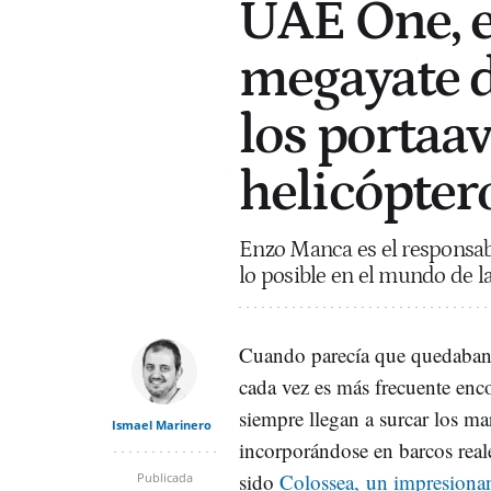
UAE One, e
megayate d
los portaav
helicópter
Enzo Manca es el responsabl
lo posible en el mundo de la
Cuando parecía que quedaban p
cada vez es más frecuente enc
siempre llegan a surcar los m
Ismael Marinero
incorporándose en barcos reale
sido
Colossea, un impresiona
Publicada