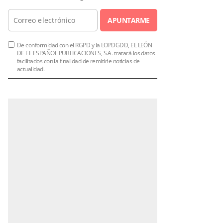
APUNTARME
De conformidad con el RGPD y la LOPDGDD, EL LEÓN
DE EL ESPAÑOL PUBLICACIONES, S.A. tratará los datos
facilitados con la finalidad de remitirle noticias de
actualidad.