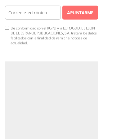
APUNTARME
De conformidad con el RGPD y la LOPDGDD, EL LEÓN
DE EL ESPAÑOL PUBLICACIONES, S.A. tratará los datos
facilitados con la finalidad de remitirle noticias de
actualidad.