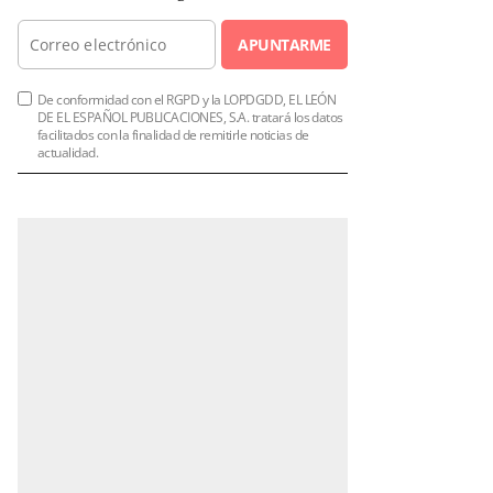
APUNTARME
De conformidad con el RGPD y la LOPDGDD, EL LEÓN
DE EL ESPAÑOL PUBLICACIONES, S.A. tratará los datos
facilitados con la finalidad de remitirle noticias de
actualidad.