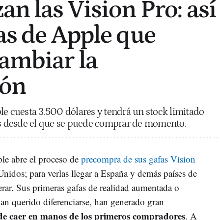
an las Vision Pro: así
fas de Apple que
cambiar la
ión
le cuesta 3.500 dólares y tendrá un stock limitado
aís desde el que se puede comprar de momento.
le abre el proceso de
precompra de sus gafas Vision
Unidos; para verlas llegar a España y demás países de
rar. Sus primeras gafas de realidad aumentada o
an querido diferenciarse, han generado gran
de caer en manos de los primeros compradores
. A