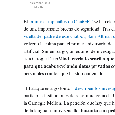
1 diciembre 2023
09:42h
El
primer cumpleaños de ChatGPT
se ha celeb
de una importante brecha de seguridad. Tras e
vuelta del padre de este chatbot, Sam Altm
volver a la calma para el primer aniversario de 
artificial. Sin embargo, un equipo de investiga
revela lo sencillo qu
está Google DeepMind,
para que acabe revelando datos privados
co
personales con los que ha sido entrenado.
"El ataque es algo tonto",
describen los invest
participan instituciones de renombre como la 
la Carnegie Mellon. La petición que hay que 
bastaría con pe
de la lengua es muy sencilla,