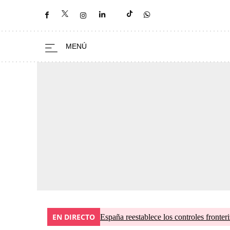
EN DIRECTO
España reestablece los controles fronteri