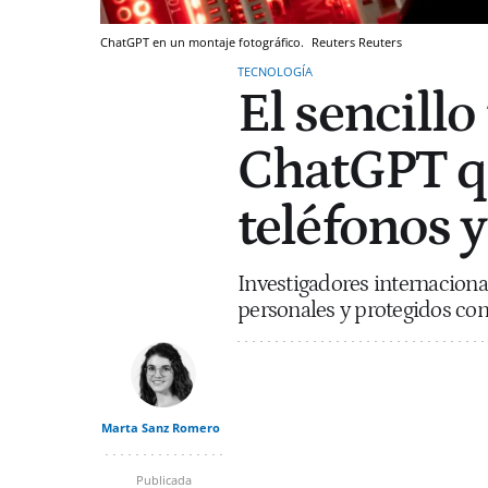
ChatGPT en un montaje fotográfico.
Reuters
Reuters
TECNOLOGÍA
El sencillo
ChatGPT qu
teléfonos 
Investigadores internacion
personales y protegidos con
Marta Sanz Romero
Publicada