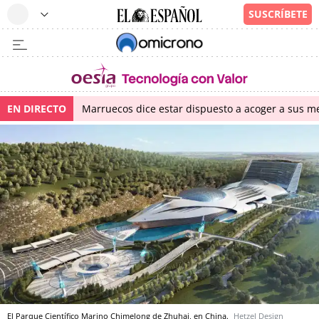
EN DIRECTO
Marruecos dice estar dispuesto a acoger a sus me
El Parque Científico Marino Chimelong de Zhuhai, en China.
Hetzel Design