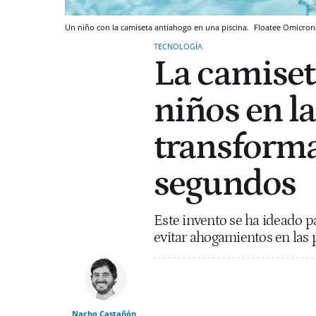
Un niño con la camiseta antiahogo en una piscina.
Floatee
Omicron
TECNOLOGÍA
La camiset
niños en la
transforma
segundos
Este invento se ha ideado pa
evitar ahogamientos en las p
Nacho Castañón