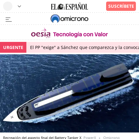
URGENTE
El PP "exige" a Sánchez que comparezca y la convoc
Recreación del aspecto final del Battery Tanker X
PowerX
Omicrono