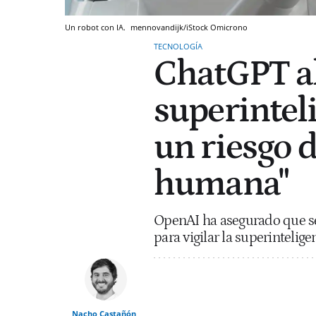
Un robot con IA.
mennovandijk/iStock
Omicrono
TECNOLOGÍA
ChatGPT al
superinteli
un riesgo d
humana"
OpenAI ha asegurado que se
para vigilar la superintelig
Nacho Castañón