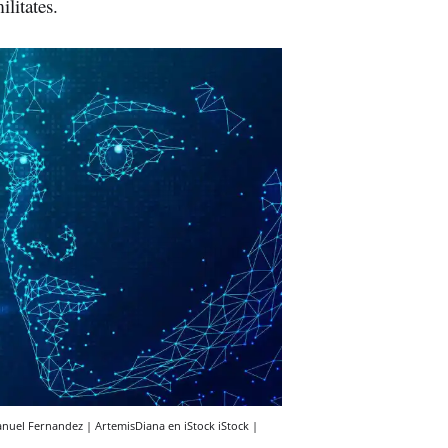
litates.
nuel Fernandez | ArtemisDiana en iStock
iStock |