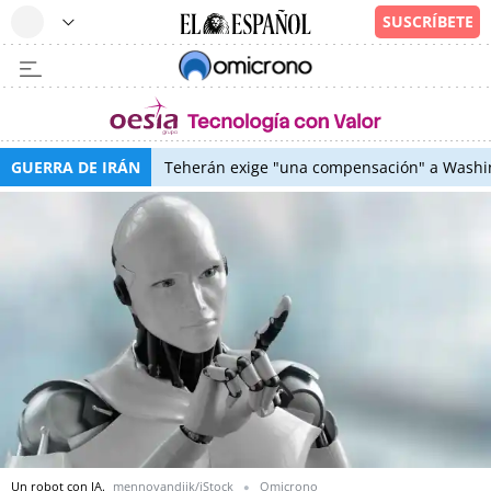
GUERRA DE IRÁN
Teherán exige "una compensación" a Washin
Un robot con IA.
mennovandijk/iStock
Omicrono