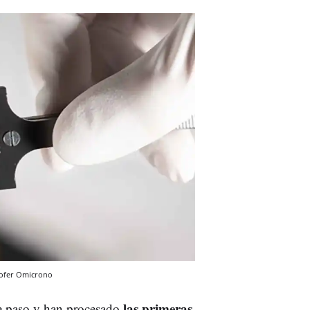
ofer
Omicrono
las primeras
te paso y han procesado