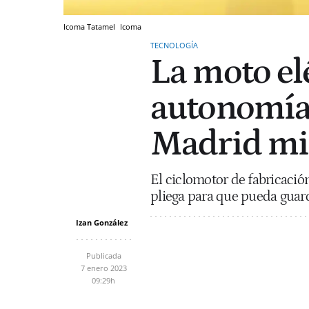
Icoma Tatamel
Icoma
TECNOLOGÍA
La moto el
autonomía 
Madrid mie
El ciclomotor de fabricació
pliega para que pueda guard
Izan González
Publicada
7 enero 2023
09:29h