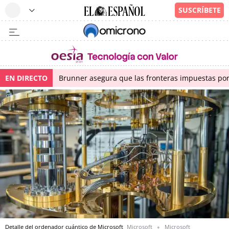
EN DIRECTO
Brunner asegura que las fronteras impuestas por I
Detalle del ordenador cuántico de Microsoft
Microsoft
Microsoft