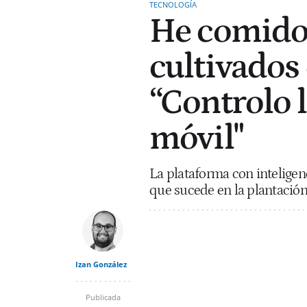
TECNOLOGÍA
He comido
cultivados
“Controlo l
móvil"
La plataforma con inteligenc
que sucede en la plantación:
Izan González
Publicada