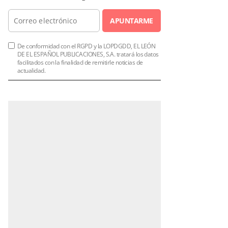
APUNTARME
De conformidad con el RGPD y la LOPDGDD, EL LEÓN
DE EL ESPAÑOL PUBLICACIONES, S.A. tratará los datos
facilitados con la finalidad de remitirle noticias de
actualidad.