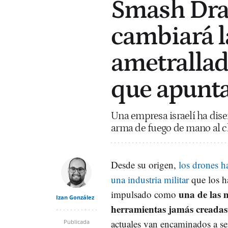
Smash Drag
cambiará l
ametrallad
que apunta
Una empresa israelí ha dis
arma de fuego de mano al ch
Desde su origen,
los drones h
una industria militar
que los h
una de las 
impulsado como
Izan González
herramientas jamás creadas
actuales van encaminados a ser
Publicada