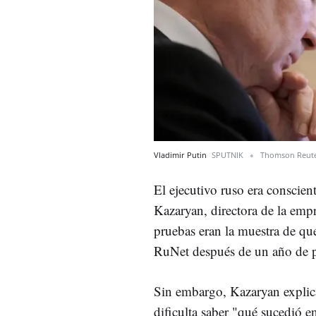
Vladimir Putin
SPUTNIK
Thomson Reut
El ejecutivo ruso era conscien
Kazaryan, directora de la empr
pruebas eran la muestra de qu
RuNet después de un año de pa
Sin embargo, Kazaryan explica
dificulta saber "qué sucedió e