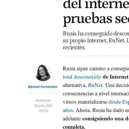
del interne
pruebas se
Rusia ha conseguido descon
su propio Internet, RuNet. 
recientes.
Rusia sigue camino a consegu
de Interne
total desconexión
alternativa,
RuNet.
Una decisi
Manuel Fernández
consecuencias a nivel internac
vimos materializarse
desde Es
Publicada
30 julio 2021
años
. Ahora, Rusia ha dado u
19:27h
consiguiendo una d
adelante
completa.