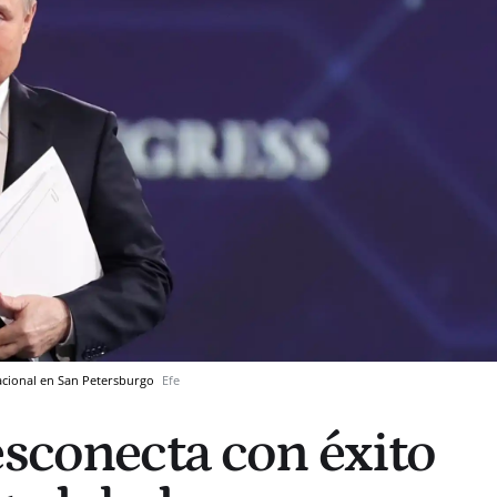
acional en San Petersburgo
Efe
esconecta con éxito