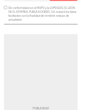
De conformidad con el RGPD y la LOPDGDD, EL LEÓN
DE EL ESPAÑOL PUBLICACIONES, S.A. tratará los datos
facilitados con la finalidad de remitirle noticias de
actualidad.