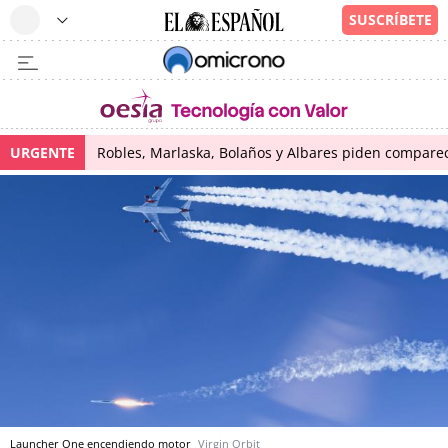
URGENTE
Robles, Marlaska, Bolaños y Albares piden comparece
Launcher One encendiendo motor
Virgin Orbit