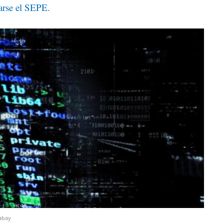
arse el SEPE.
xabay