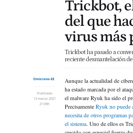
Trickbot, e
del que hac
virus más 
Trickbot ha pasado a conver
reciente desmantelación de 
Omicrono-EE
Aunque la actualidad de cibe
ha estado marcada por el ata
Publicada
el malware Ryuk ha sido el pr
13 marzo 2021
21:09h
Precisamente
Ryuk no puede a
necesita de otros programas p
el sistema
. Uno de ellos es Tr
crecido con especial fuerza du