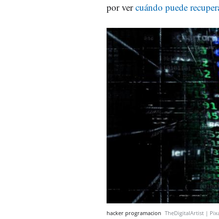
por ver
cuándo puede recuper
hacker programacion
TheDigitalArtist | Pi