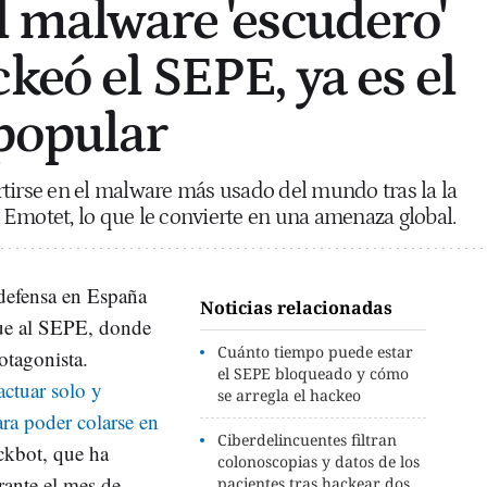
l malware 'escudero'
keó el SEPE, ya es el
popular
tirse en el malware más usado del mundo tras la la
Emotet, lo que le convierte en una amenaza global.
rdefensa en España
Noticias relacionadas
que al SEPE, donde
Cuánto tiempo puede estar
otagonista.
el SEPE bloqueado y cómo
ctuar solo y
se arregla el hackeo
ara poder colarse en
Ciberdelincuentes filtran
ickbot, que ha
colonoscopias y datos de los
rante el mes de
pacientes tras hackear dos