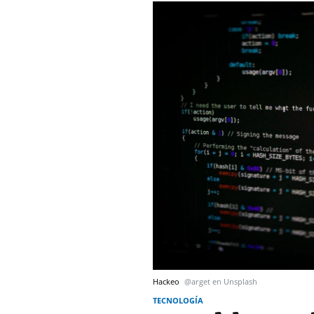
Hackeo
@arget en Unsplash
TECNOLOGÍA