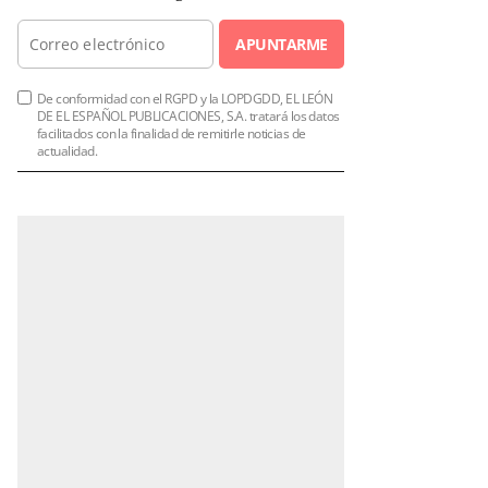
APUNTARME
De conformidad con el RGPD y la LOPDGDD, EL LEÓN
DE EL ESPAÑOL PUBLICACIONES, S.A. tratará los datos
facilitados con la finalidad de remitirle noticias de
actualidad.