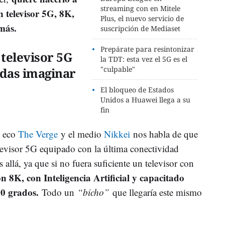
streaming con en Mitele
n televisor 5G, 8K,
Plus, el nuevo servicio de
 más.
suscripción de Mediaset
Prepárate para resintonizar
televisor 5G
la TDT: esta vez el 5G es el
"culpable"
edas imaginar
El bloqueo de Estados
Unidos a Huawei llega a su
fin
o eco
The Verge
y el medio
Nikkei
nos habla de que
evisor 5G equipado con la última conectividad
 allá, ya que si no fuera suficiente un televisor con
n 8K, con Inteligencia Artificial y capacitado
60 grados.
Todo un
“bicho”
que llegaría este mismo