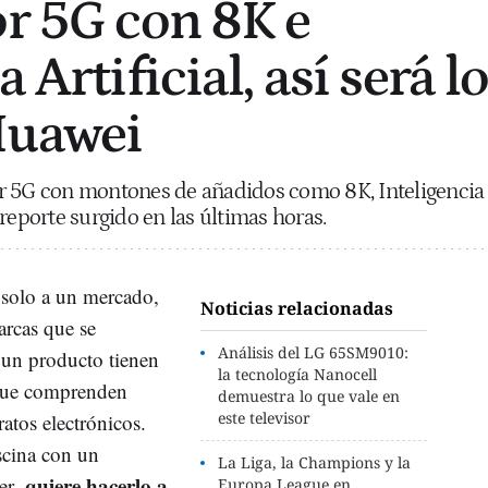
or 5G con 8K e
 Artificial, así será l
Huawei
r 5G con montones de añadidos como 8K, Inteligencia
reporte surgido en las últimas horas.
 solo a un mercado,
Noticias relacionadas
rcas que se
Análisis del LG 65SM9010:
un producto tienen
la tecnología Nanocell
que comprenden
demuestra lo que vale en
este televisor
atos electrónicos.
scina con un
La Liga, la Champions y la
quiere hacerlo a
er,
Europa League en