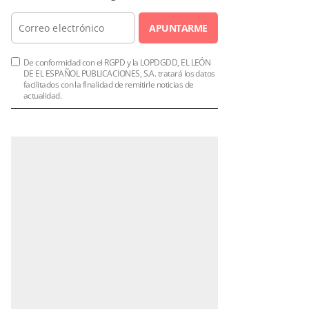
APUNTARME
De conformidad con el RGPD y la LOPDGDD, EL LEÓN
DE EL ESPAÑOL PUBLICACIONES, S.A. tratará los datos
facilitados con la finalidad de remitirle noticias de
actualidad.