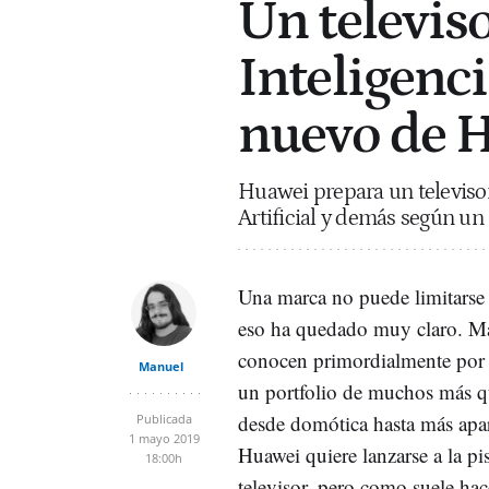
Un televis
Inteligencia
nuevo de 
Huawei prepara un televiso
Artificial y demás según un 
Una marca no puede limitarse
eso ha quedado muy claro. Ma
conocen primordialmente por 
Manuel
un portfolio de muchos más 
desde domótica hasta más apar
Publicada
1 mayo 2019
Huawei quiere lanzarse a la pi
18:00h
televisor, pero como suele hac