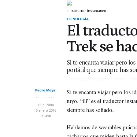
ili-traductor-instantaneo
TECNOLOGÍA
El traducto
Trek se ha
Si te encanta viajar pero los
portátil que siempre has so
Pedro Moya
Si te encanta viajar pero los 
tuyo, “ili” es el traductor inst
Publicada
siempre has soñado.
5 enero 2016
09:49h
Hablamos de wearables prácti
cacharros que miden hasta la ú