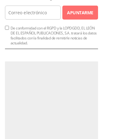
APUNTARME
De conformidad con el RGPD y la LOPDGDD, EL LEÓN
DE EL ESPAÑOL PUBLICACIONES, S.A. tratará los datos
facilitados con la finalidad de remitirle noticias de
actualidad.