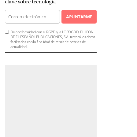
clave sobre tecnología
APUNTARME
De conformidad con el RGPD y la LOPDGDD, EL LEÓN
DE EL ESPAÑOL PUBLICACIONES, S.A. tratará los datos
facilitados con la finalidad de remitirle noticias de
actualidad.