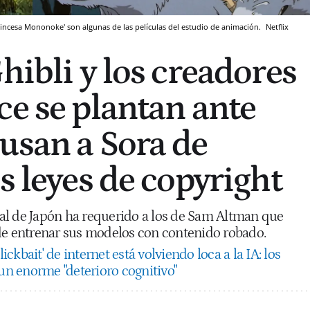
La princesa Mononoke' son algunas de las películas del estudio de animación.
Netflix
hibli y los creadores
ce se plantan ante
usan a Sora de
s leyes de copyright
al de Japón ha requerido a los de Sam Altman que
de entrenar sus modelos con contenido robado.
clickbait' de internet está volviendo loca a la IA: los
n enorme "deterioro cognitivo"