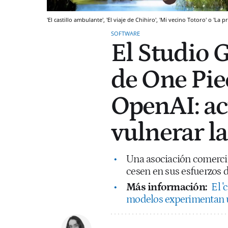
'El castillo ambulante', 'El viaje de Chihiro', 'Mi vecino Totoro' o '
SOFTWARE
El Studio G
de One Pie
OpenAI: ac
vulnerar la
Una asociación comerci
cesen en sus esfuerzos 
Más información:
El '
modelos experimentan u