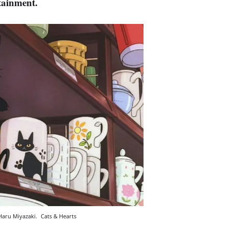
tainment.
e Haru Miyazaki.
Cats & Hearts