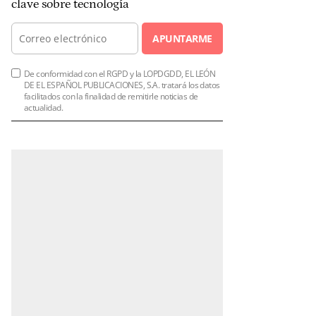
clave sobre tecnología
APUNTARME
De conformidad con el RGPD y la LOPDGDD, EL LEÓN
DE EL ESPAÑOL PUBLICACIONES, S.A. tratará los datos
facilitados con la finalidad de remitirle noticias de
actualidad.