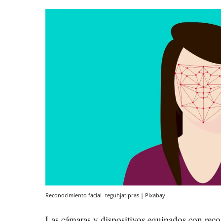
Reconocimiento facial
teguhjatipras | Pixabay
Las cámaras y dispositivos equipados con recon