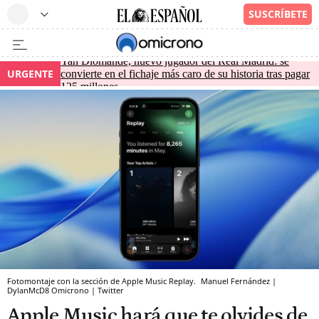
Yan Diomande, nuevo jugador del Real Madrid: se
URGENTE
convierte en el fichaje más caro de su historia tras pagar
125 millones
Fotomontaje con la sección de Apple Music Replay.
Manuel Fernández |
DylanMcD8
Omicrono | Twitter
Apple Music hará que te olvides de