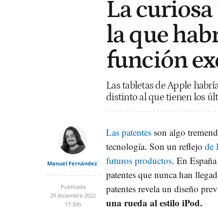
La curiosa
la que hab
función ex
Las tabletas de Apple habrí
distinto al que tienen los ú
Las patentes
son algo tremenda
tecnología. Son un reflejo
de 
futuros productos
. En España
Manuel Fernández
patentes que nunca han llegado
patentes revela un diseño prev
Publicada
29 diciembre 2022
una rueda al estilo iPod.
17:30h