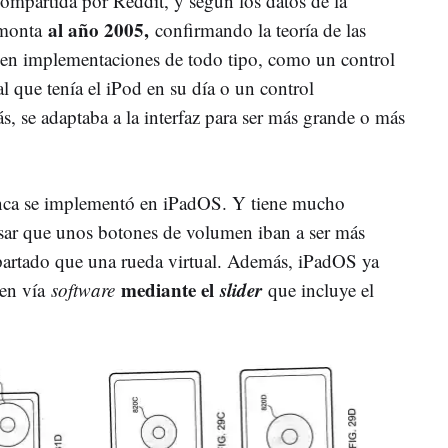
compartida por Reddit, y según los datos de la
al año 2005,
remonta
confirmando la teoría de las
ogen implementaciones de todo tipo, como un control
 que tenía el iPod en su día o un control
, se adaptaba a la interfaz para ser más grande o más
unca se implementó en iPadOS. Y tiene mucho
nsar que unos botones de volumen iban a ser más
 apartado que una rueda virtual. Además, iPadOS ya
mediante el
slider
men vía
software
que incluye el