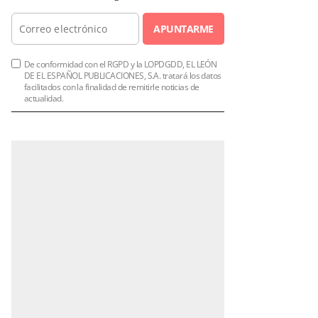
APUNTARME
De conformidad con el RGPD y la LOPDGDD, EL LEÓN
DE EL ESPAÑOL PUBLICACIONES, S.A. tratará los datos
facilitados con la finalidad de remitirle noticias de
actualidad.