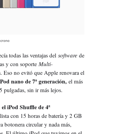
crono
ecía todas las ventajas del
software
de
das y con soporte
Multi-
. Eso no evitó que Apple renovara el
 iPod nano de 7ª generación,
el más
5 pulgadas, sin ir más lejos.
el iPod Shuffle de 4ª
:
lista con 15 horas de batería y 2 GB
ca botonera circular y nada más,
los. El último iPod que tuvimos en el