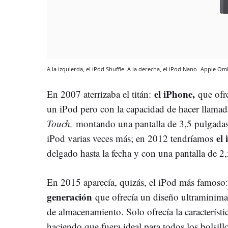
A la izquierda, el iPod Shuffle. A la derecha, el iPod Nano
Apple
Omi
el iPhone,
En 2007 aterrizaba el titán:
que ofr
un iPod pero con la capacidad de hacer llama
Touch,
montando una pantalla de 3,5 pulgadas
el
iPod varias veces más; en 2012 tendríamos
delgado hasta la fecha y con una pantalla de 2,
En 2015 aparecía, quizás, el iPod más famoso
generación
que ofrecía un diseño ultraminima
de almacenamiento. Solo ofrecía la característi
haciendo que fuera ideal para todos los bolsil