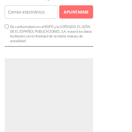
APUNTARME
De conformidad con el RGPD y la LOPDGDD, EL LEÓN
DE EL ESPAÑOL PUBLICACIONES, S.A. tratará los datos
facilitados con la finalidad de remitirle noticias de
actualidad.