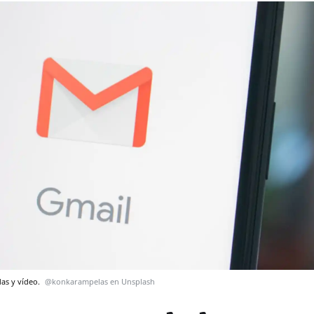
das y vídeo.
@konkarampelas en Unsplash