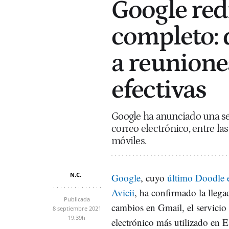
Google red
completo: 
a reunione
efectivas
Google ha anunciado una se
correo electrónico, entre la
móviles.
N.C.
Google
, cuyo
último Doodle 
Avicii
, ha confirmado la llega
Publicada
cambios en Gmail, el servicio
8 septiembre 2021
19:39h
electrónico más utilizado en E