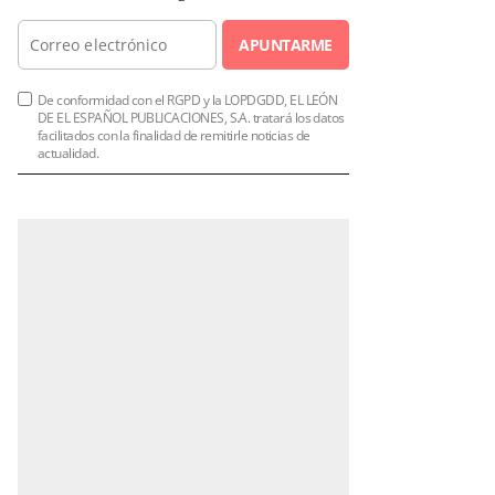
APUNTARME
De conformidad con el RGPD y la LOPDGDD, EL LEÓN
DE EL ESPAÑOL PUBLICACIONES, S.A. tratará los datos
facilitados con la finalidad de remitirle noticias de
actualidad.