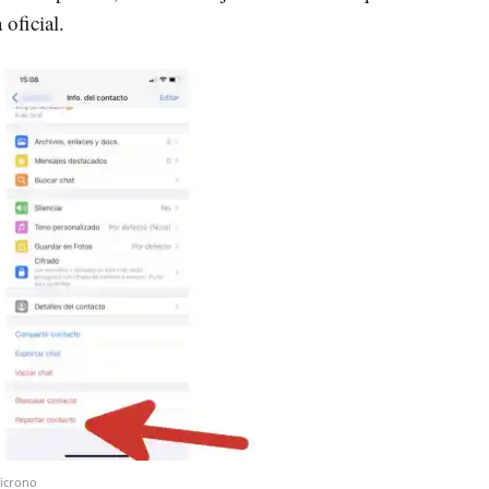
oficial.
icrono