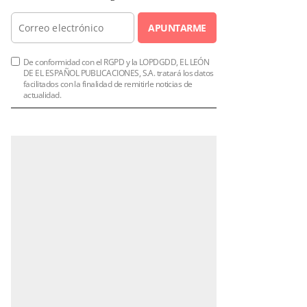
APUNTARME
De conformidad con el RGPD y la LOPDGDD, EL LEÓN
DE EL ESPAÑOL PUBLICACIONES, S.A. tratará los datos
facilitados con la finalidad de remitirle noticias de
actualidad.