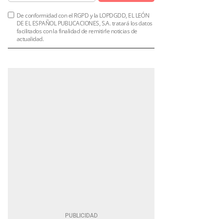
De conformidad con el RGPD y la LOPDGDD, EL LEÓN
DE EL ESPAÑOL PUBLICACIONES, S.A. tratará los datos
facilitados con la finalidad de remitirle noticias de
actualidad.