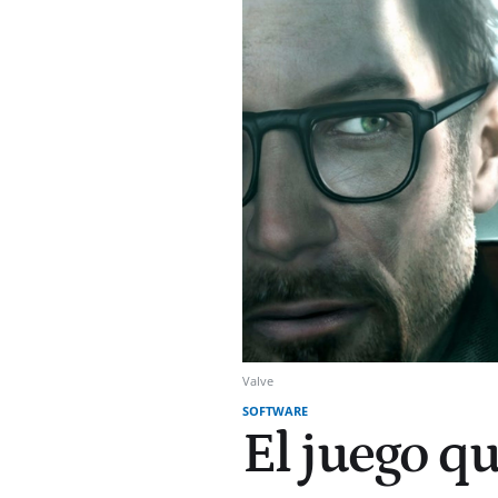
Valve
SOFTWARE
El juego q