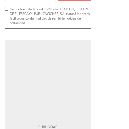
De conformidad con el RGPD y la LOPDGDD, EL LEÓN
DE EL ESPAÑOL PUBLICACIONES, S.A. tratará los datos
facilitados con la finalidad de remitirle noticias de
actualidad.