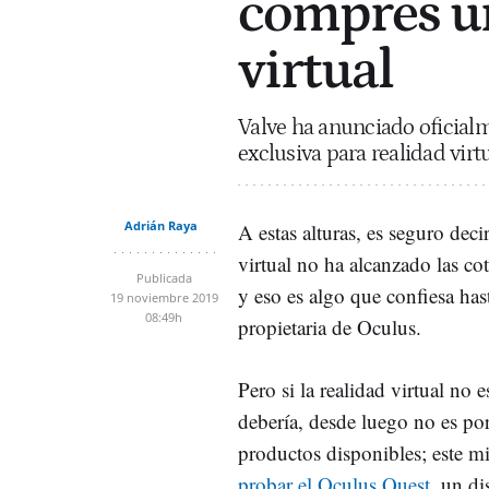
compres un
virtual
Valve ha anunciado oficialme
exclusiva para realidad virtu
Adrián Raya
A estas alturas, es seguro deci
virtual no ha alcanzado las co
Publicada
y eso es algo que confiesa ha
19 noviembre 2019
08:49h
propietaria de Oculus.
Pero si la realidad virtual no
debería, desde luego no es por
productos disponibles; este 
probar el Oculus Quest
, un di