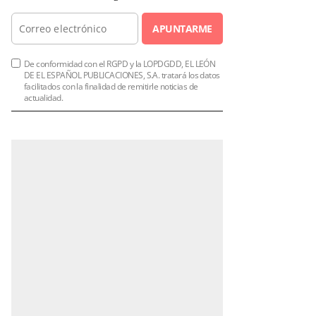
APUNTARME
De conformidad con el RGPD y la LOPDGDD, EL LEÓN
DE EL ESPAÑOL PUBLICACIONES, S.A. tratará los datos
facilitados con la finalidad de remitirle noticias de
actualidad.