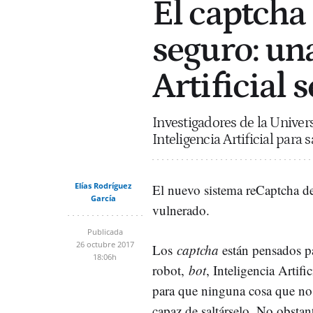
El captcha
seguro: un
Artificial 
Investigadores de la Unive
Inteligencia Artificial para 
Elías Rodríguez
El nuevo sistema reCaptcha d
García
vulnerado.
Publicada
26 octubre 2017
Los
captcha
están pensados p
18:06h
robot,
bot
, Inteligencia Artific
para que ninguna cosa que no
capaz de saltárselo. No obsta