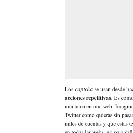
Los
captcha
se usan desde h
acciones repetitivas
. Es como
una tarea en una web. Imagina
Twitter como quieras sin pasa
miles de cuentas y que estas t
en todas las webs, no para dif