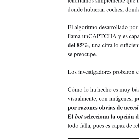
tendríamos simplemente que m
donde hubieran coches, donde h
El algoritmo desarrollado por
llama unCAPTCHA y es capaz 
del 85%
, una cifra lo sufici
se preocupe.
Los investigadores probaron e
Cómo lo ha hecho es muy bás
p
visualmente, con imágenes,
por razones obvias de accesi
El
bot
selecciona la opción d
todo falla, pues es capaz de re