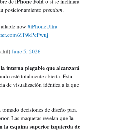
Phone Fold
bre de i
o si se inclinará
su posicionamiento
premium
.
vailable now
#iPhoneUltra
itter.com/ZT9kPcPwuj
ahil)
June 5, 2026
la interna plegable que alcanzará
ndo esté totalmente abierta. Esta
cia de visualización idéntica a la que
n tomado decisiones de diseño para
la
erior. Las maquetas revelan que
n la esquina superior izquierda de