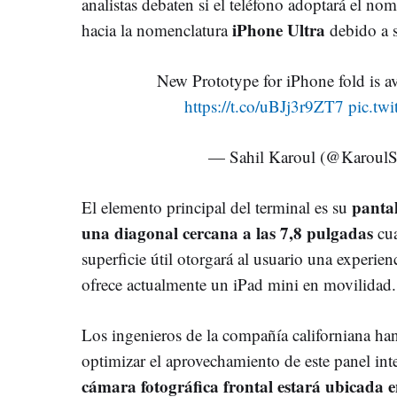
analistas debaten si el teléfono adoptará el nom
iPhone Ultra
hacia la nomenclatura
debido a 
New Prototype for iPhone fold is a
https://t.co/uBJj3r9ZT7
pic.tw
— Sahil Karoul (@KaroulS
pantal
El elemento principal del terminal es su
una diagonal cercana a las 7,8 pulgadas
cua
superficie útil otorgará al usuario una experien
ofrece actualmente un iPad mini en movilidad.
Los ingenieros de la compañía californiana ha
optimizar el aprovechamiento de este panel int
cámara fotográfica frontal estará ubicada e