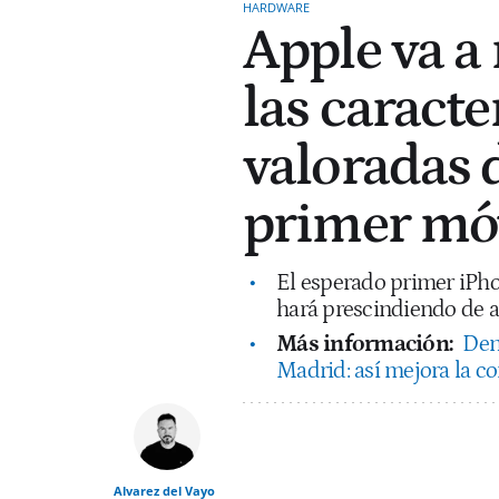
HARDWARE
Apple va a
las caracte
valoradas 
primer móv
El esperado primer iPhon
hará prescindiendo de a
Más información:
Den
Madrid: así mejora la c
Alvarez del Vayo