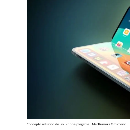
Concepto artístico de un iPhone plegable.
MacRumors
Omicrono