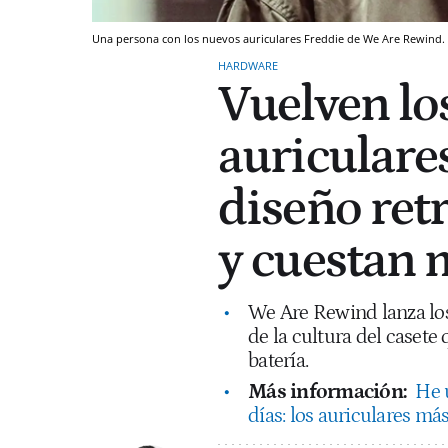
Una persona con los nuevos auriculares Freddie de We Are Rewind.
HARDWARE
Vuelven lo
auriculare
diseño ret
y cuestan 
We Are Rewind lanza los
de la cultura del caset
batería.
Más información:
He 
días: los auriculares má