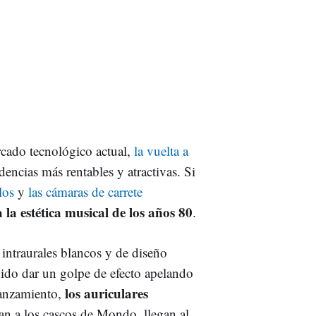
rcado tecnológico actual,
la vuelta a
dencias más rentables y atractivas. Si
los
y
las cámaras de carrete
a la estética musical de los años 80
.
ntraurales blancos y de diseño
ido dar un golpe de efecto apelando
los auriculares
lanzamiento,
an a los cascos de Mondo, llegan al