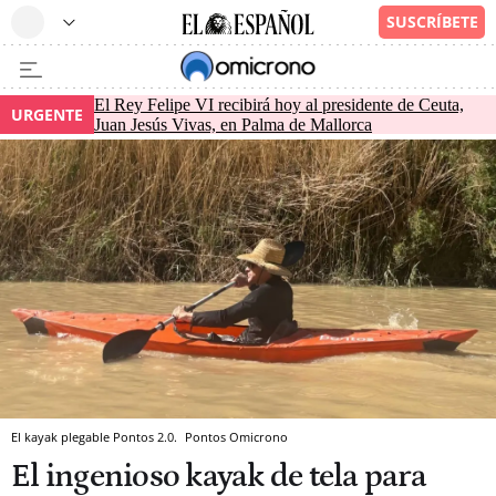
El Rey Felipe VI recibirá hoy al presidente de Ceuta,
URGENTE
Juan Jesús Vivas, en Palma de Mallorca
El kayak plegable Pontos 2.0.
Pontos
Omicrono
El ingenioso kayak de tela para