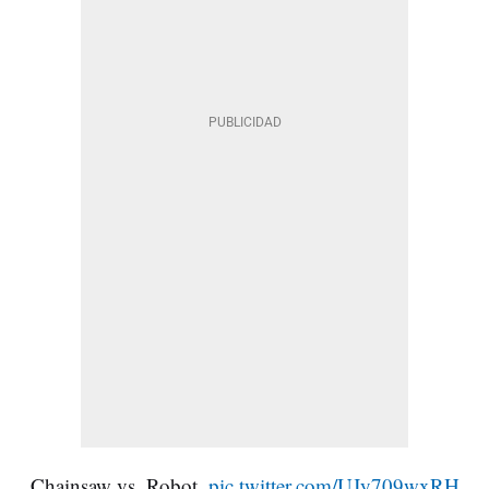
Chainsaw vs. Robot.
pic.twitter.com/UJy709wxRH