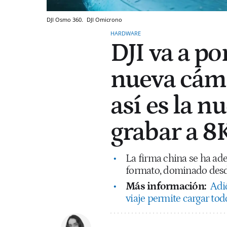
DJI Osmo 360.
DJI
Omicrono
HARDWARE
DJI va a p
nueva cáma
así es la 
grabar a 8
La firma china se ha ade
formato, dominado desde
Más información:
Adió
viaje permite cargar tod