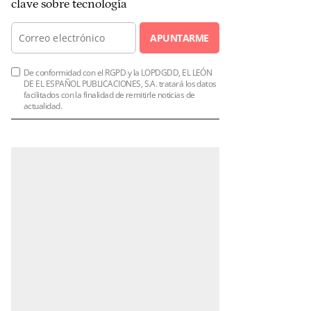
clave sobre tecnología
APUNTARME
De conformidad con el RGPD y la LOPDGDD, EL LEÓN
DE EL ESPAÑOL PUBLICACIONES, S.A. tratará los datos
facilitados con la finalidad de remitirle noticias de
actualidad.