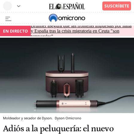
Brunner asegura que las fronteras impuestas por Italia
EN DIRECTO
y España tras la crisis migratoria en Ceuta "son
temporales"
Moldeador y secador de Dyson.
Dyson
Omicrono
Adiós a la peluquería: el nuevo